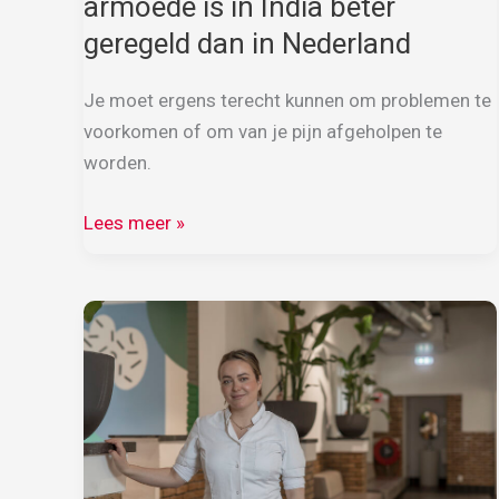
armoede is in India beter
geregeld dan in Nederland
Je moet ergens terecht kunnen om problemen te
voorkomen of om van je pijn afgeholpen te
worden.
Mondzorg
Lees meer »
voor
mensen
in
armoede
is
in
India
beter