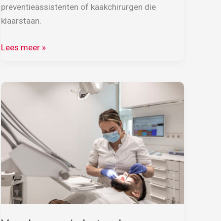
preventieassistenten of kaakchirurgen die
klaarstaan.
Here
Lees meer »
we
go!