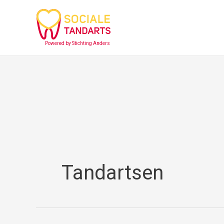
Ga
naar
de
Powered by Stichting Anders
inhoud
Filter
posts
by
category
Tandartsen